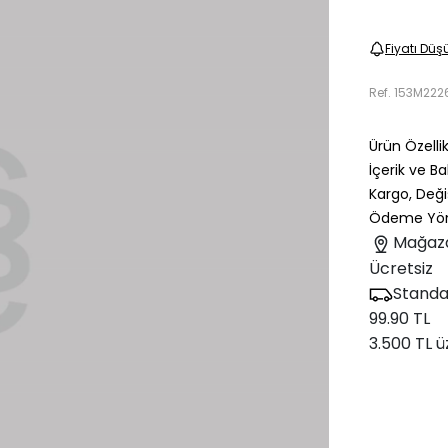
Fiyatı Düş
Ref.
153M222
Ürün Özellik
İçerik ve B
Kargo, Deği
Ödeme Yön
Mağaz
Ücretsiz
Standa
99.90 TL
3.500 TL ü