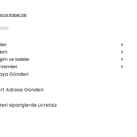
ünce Haber Ver
6000
leri
akım
şim ve İadeler
temleri
aya Gönderi
rt Adrese Gönderi
zeri siparişlerde ücretsiz