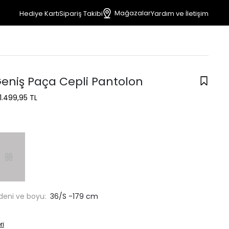
Mağazalar
Hediye Kartı
Sipariş Takibi
Yardım ve İletişim
Geniş Paça Cepli Pantolon
1.499,95 TL
deni ve boyu:
36/S -179 cm
ri