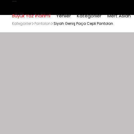
Büyük Yaz İndirimi
Yeniler
Kategoriler
Mert Aslan
Kategoriler
Pantolon
Siyah Geniş Paça Cepli Pantolon