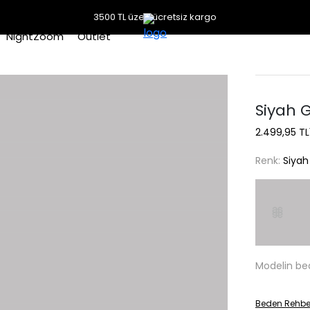
3500 TL üzeri ücretsiz kargo
NightZoom
Outlet
Siyah 
2.499,95 TL
Renk:
Siyah
Modelin be
Beden Rehbe