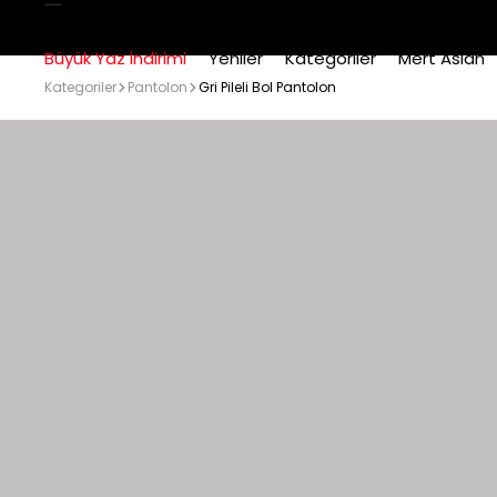
Büyük Yaz İndirimi
Yeniler
Kategoriler
Mert Aslan
Kategoriler
Pantolon
Gri Pileli Bol Pantolon