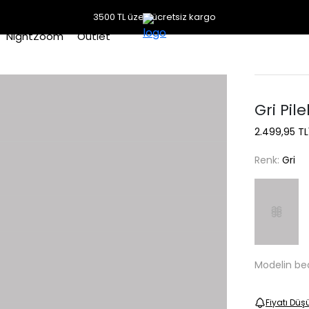
3500 TL üzeri ücretsiz kargo
NightZoom
Outlet
Gri Pil
2.499,95 TL
Renk:
Gri
Modelin be
Fiyatı Düş