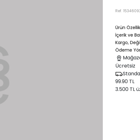
Ref.
1534609
Ürün Özellik
İçerik ve B
Kargo, Deği
Ödeme Yön
Mağaz
Ücretsiz
Standa
99.90 TL
3.500 TL ü