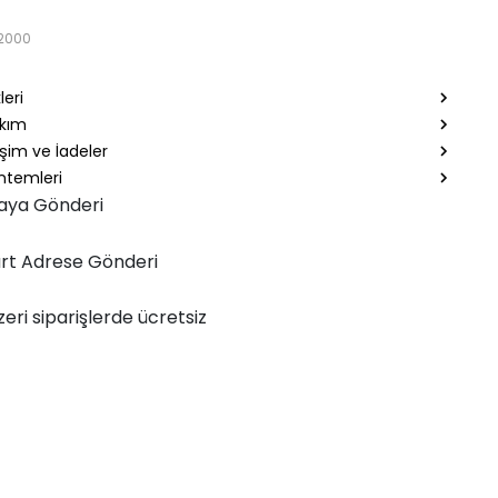
2000
leri
akım
şim ve İadeler
temleri
aya Gönderi
rt Adrese Gönderi
zeri siparişlerde ücretsiz