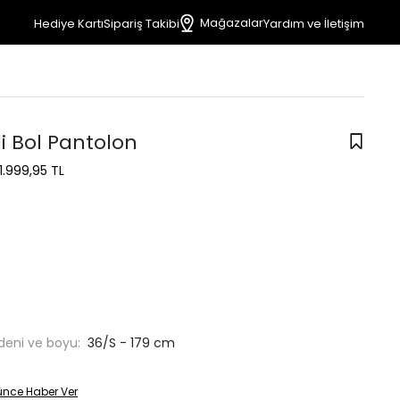
Mağazalar
Hediye Kartı
Sipariş Takibi
Yardım ve İletişim
eli Bol Pantolon
1.999,95 TL
deni ve boyu:
36/S - 179 cm
ünce Haber Ver