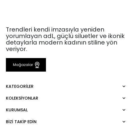
Trendleri kendi imzasıyla yeniden
yorumlayan adL, güçlü siluetler ve ikonik
detaylarla modern kadının stiline yön
veriyor.
Mağazalar
KATEGORILER
KOLEKSIYONLAR
Elbise
Bluz
KURUMSAL
Mert Aslan
Gömlek
Night Zoom
Pantolon
BIZI TAKIP EDIN
Hakkımızda
Nature Love
Sweatshirt
Kurumsal Satış