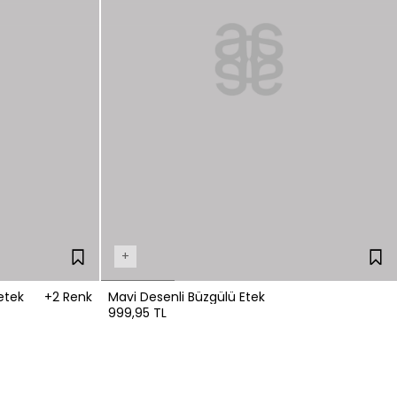
+
etek
+2 Renk
Mavi Desenli Büzgülü Etek
999,95 TL