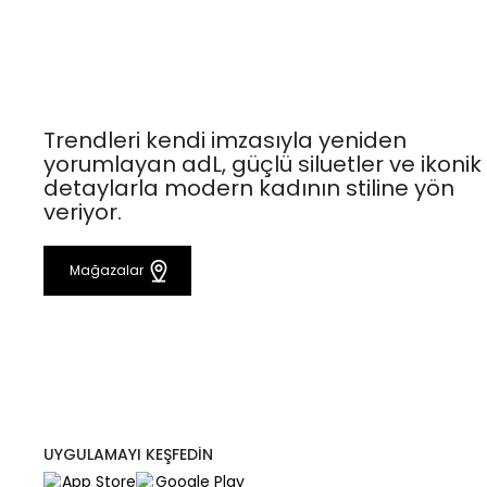
Trendleri kendi imzasıyla yeniden
yorumlayan adL, güçlü siluetler ve ikonik
detaylarla modern kadının stiline yön
veriyor.
Mağazalar
UYGULAMAYI KEŞFEDİN
App Store
Google Play