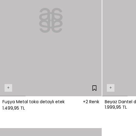
+
+
Fuşya Metal toka detaylı etek
+2 Renk
Beyaz Dantel d
1.999,95 TL
1.499,95 TL