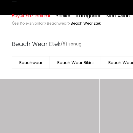
Büyük Yaz İndirimi
Yeniler
Kategoriler
Mert Aslan
Özel Koleksiyonlar
Beachwear
Beach Wear Etek
Beach Wear Etek
(5) sonuç
Beachwear
Beach Wear Bikini
Beach Wea