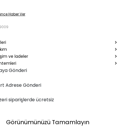
ünce Haber Ver
9009
leri
akım
şim ve İadeler
temleri
aya Gönderi
rt Adrese Gönderi
zeri siparişlerde ücretsiz
Görünümünüzü Tamamlayın