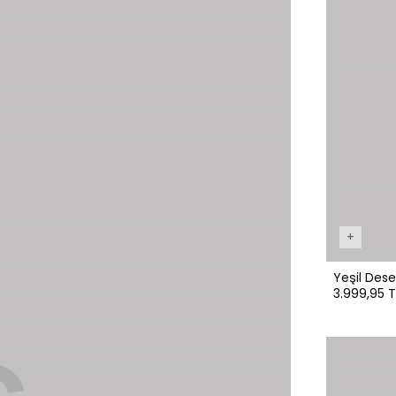
+
Yeşil Desen
3.999,95 T