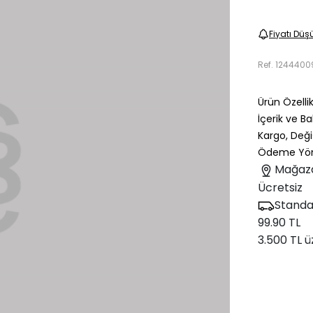
Fiyatı Düş
Ref.
1244400
Ürün Özellik
İçerik ve B
Kargo, Deği
Ödeme Yön
Mağaz
Ücretsiz
Standa
99.90 TL
3.500 TL ü