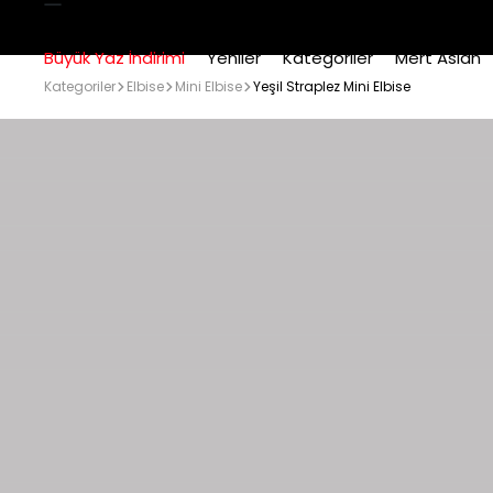
Büyük Yaz İndirimi
Yeniler
Kategoriler
Mert Aslan
Kategoriler
Elbise
Mini Elbise
Yeşil Straplez Mini Elbise