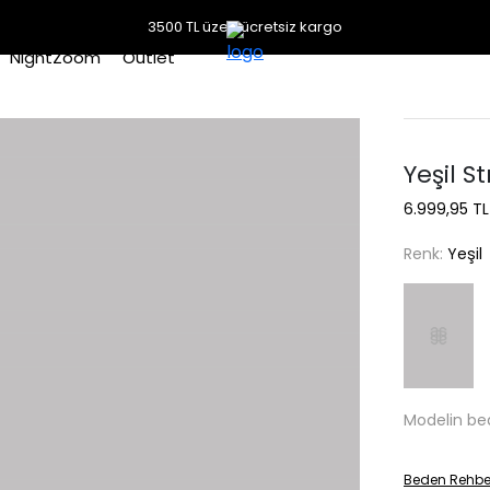
3500 TL üzeri ücretsiz kargo
NightZoom
Outlet
Yeşil S
6.999,95 TL
Renk:
Yeşil
Modelin be
Beden Rehbe