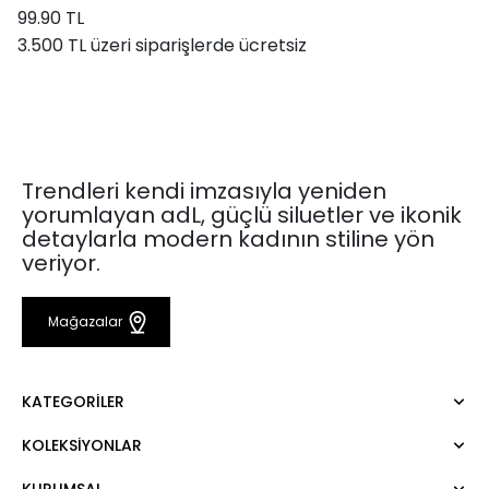
99.90 TL
3.500 TL üzeri siparişlerde ücretsiz
Trendleri kendi imzasıyla yeniden
yorumlayan adL, güçlü siluetler ve ikonik
detaylarla modern kadının stiline yön
veriyor.
Mağazalar
KATEGORILER
KOLEKSIYONLAR
Elbise
Bluz