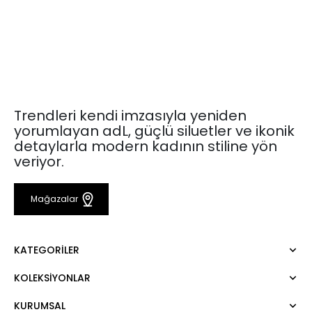
Trendleri kendi imzasıyla yeniden
yorumlayan adL, güçlü siluetler ve ikonik
detaylarla modern kadının stiline yön
veriyor.
Mağazalar
KATEGORILER
KOLEKSIYONLAR
Elbise
Bluz
KURUMSAL
Mert Aslan