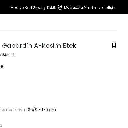
Mağazalar
Hediye Kartı
Sipariş Takibi
Yardım ve İletişim
Gabardin A-Kesim Etek
99,95 TL
be
deni ve boyu:
36/S - 179 cm
ri