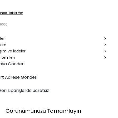
ünce Haber Ver
8000
leri
akım
şim ve İadeler
temleri
aya Gönderi
rt Adrese Gönderi
zeri siparişlerde ücretsiz
Görünümünüzü Tamamlayın