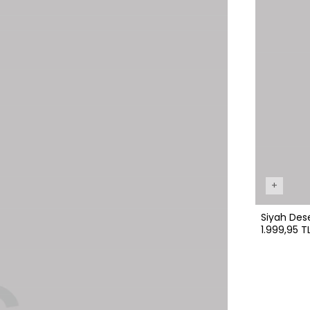
+
Siyah Dese
1.999,95 T