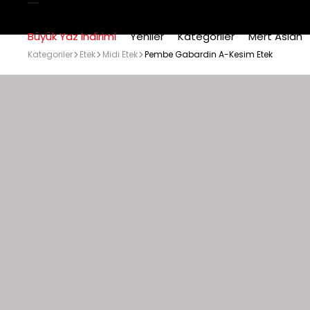
Büyük Yaz İndirimi
Yeniler
Kategoriler
Mert Aslan
Kategoriler
Etek
Midi Etek
Pembe Gabardin A-Kesim Etek