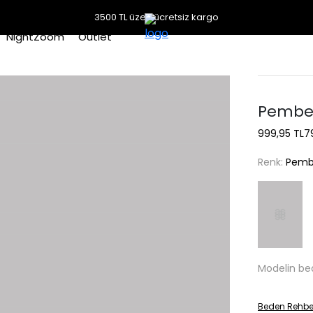
3500 TL üzeri ücretsiz kargo
NightZoom
Outlet
Pembe 
999,95 TL
7
Renk:
Pem
Modelin be
Beden Rehbe