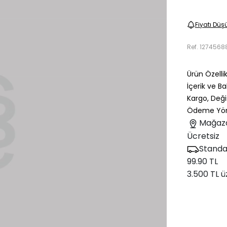
Fiyatı Düş
Ref.
1274568
Ürün Özellik
İçerik ve B
Kargo, Deği
Ödeme Yön
Mağaz
Ücretsiz
Standa
99.90 TL
3.500 TL ü