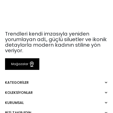
Trendleri kendi imzasıyla yeniden
yorumlayan adL, güçlü siluetler ve ikonik
detaylarla modern kadının stiline yön
veriyor.
Mağazalar
KATEGORILER
KOLEKSIYONLAR
Elbise
Bluz
KURUMSAL
Mert Aslan
Gömlek
Night Zoom
Pantolon
BIZI TAKIP EDIN