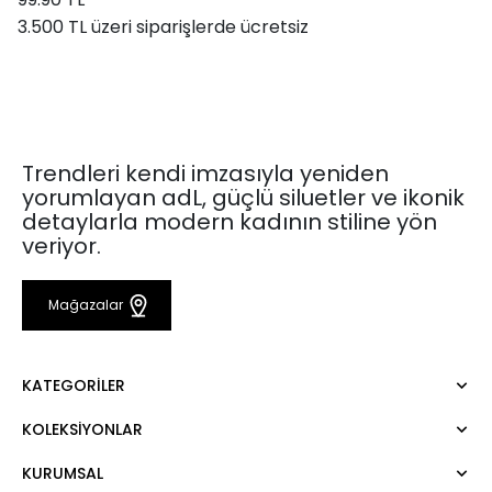
3.500 TL üzeri siparişlerde ücretsiz
Trendleri kendi imzasıyla yeniden
yorumlayan adL, güçlü siluetler ve ikonik
detaylarla modern kadının stiline yön
veriyor.
Mağazalar
KATEGORILER
KOLEKSIYONLAR
Elbise
Bluz
KURUMSAL
Mert Aslan
Gömlek