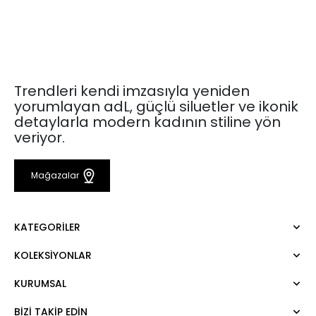
Trendleri kendi imzasıyla yeniden
yorumlayan adL, güçlü siluetler ve ikonik
detaylarla modern kadının stiline yön
veriyor.
Mağazalar
KATEGORILER
KOLEKSIYONLAR
Elbise
Bluz
KURUMSAL
Mert Aslan
Gömlek
Night Zoom
Pantolon
BIZI TAKIP EDIN
Hakkımızda