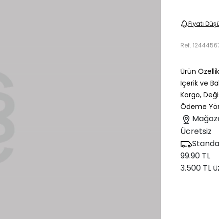
Fiyatı Düş
Ref.
1244456
Ürün Özellik
İçerik ve B
Kargo, Deği
Ödeme Yön
Mağaz
Ücretsiz
Standa
99.90 TL
3.500 TL ü