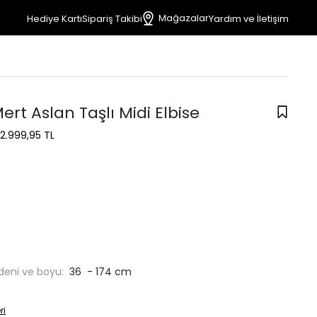
Mağazalar
Hediye Kartı
Sipariş Takibi
Yardım ve İletişim
ert Aslan Taşlı Midi Elbise
2.999,95 TL
deni ve boyu:
36 - 174 cm
ri