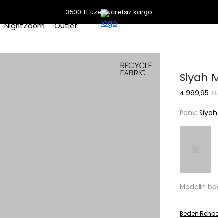
3500 TL üzeri ücretsiz kargo
NightZoom
Outlet
Siyah M
4.999,95 TL
Renk:
Siyah
Modelin be
Beden Rehbe