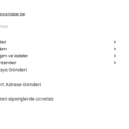
ünce Haber Ver
7000
leri
akım
şim ve İadeler
temleri
aya Gönderi
rt Adrese Gönderi
zeri siparişlerde ücretsiz