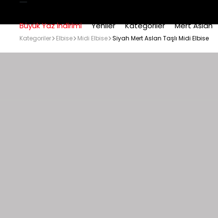
Büyük Yaz İndirimi
Yeniler
Kategoriler
Mert Aslan
Kategoriler
Elbise
Midi Elbise
Siyah Mert Aslan Taşlı Midi Elbise