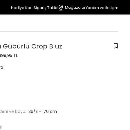
Mağazalar
Hediye Kartı
Sipariş Takibi
Yardım ve İletişim
a Güpürlü Crop Bluz
999,95 TL
ya
deni ve boyu:
36/S - 176 cm
ri