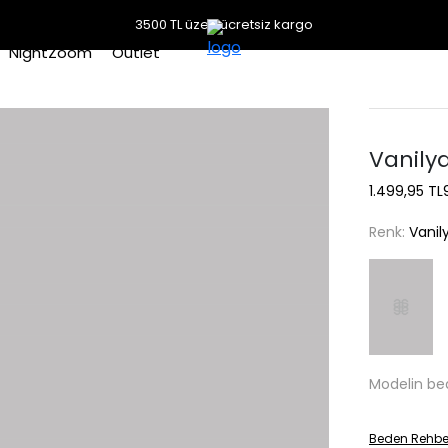
3500 TL üzeri ücretsiz kargo
NightZoom
Outlet
Vanily
1.499,95 TL
Renk:
Vanil
Modelin be
Beden Rehbe