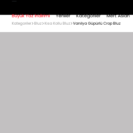
Büyük Yaz İndirimi
Yeniler
Kategoriler
Mert Aslan
Kategoriler
Bluz
Kısa Kollu Bluz
Vanilya Güpürlü Crop Bluz