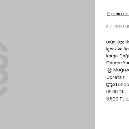
Fiyatı Düş
Ref.
1154384
Ürün Özellik
İçerik ve B
Kargo, Deği
Ödeme Yön
Mağaz
Ücretsiz
Standa
99.90 TL
3.500 TL ü