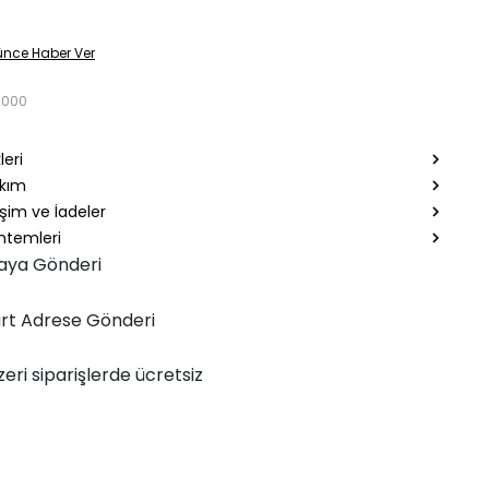
ünce Haber Ver
5000
leri
akım
şim ve İadeler
temleri
aya Gönderi
rt Adrese Gönderi
zeri siparişlerde ücretsiz