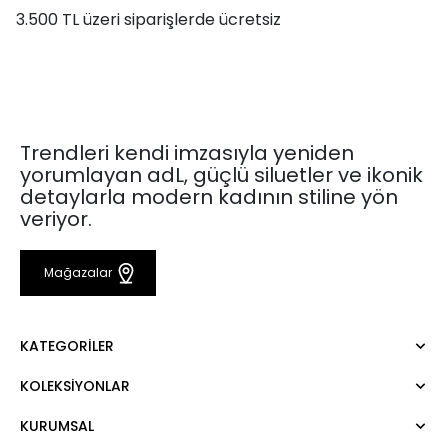
3.500 TL üzeri siparişlerde ücretsiz
Trendleri kendi imzasıyla yeniden
yorumlayan adL, güçlü siluetler ve ikonik
detaylarla modern kadının stiline yön
veriyor.
Mağazalar
KATEGORILER
KOLEKSIYONLAR
Elbise
Bluz
KURUMSAL
Mert Aslan
Gömlek