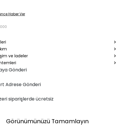
ünce Haber Ver
9000
leri
akım
şim ve İadeler
temleri
aya Gönderi
rt Adrese Gönderi
zeri siparişlerde ücretsiz
Görünümünüzü Tamamlayın