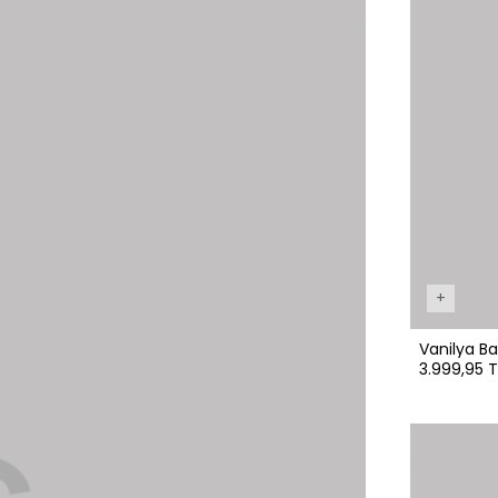
+
Vanilya Ba
3.999,95 T