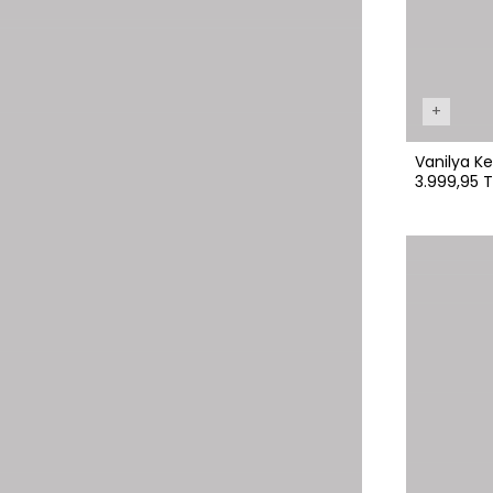
+
Vanilya K
3.999,95 T