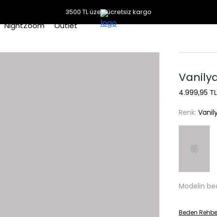
3500 TL üzeri ücretsiz kargo
NightZoom
Outlet
Vanily
4.999,95 TL
Renk:
Vanil
Modelin be
Beden Rehbe