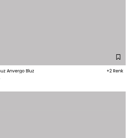
suz Anvergo Bluz
+2 Renk
L