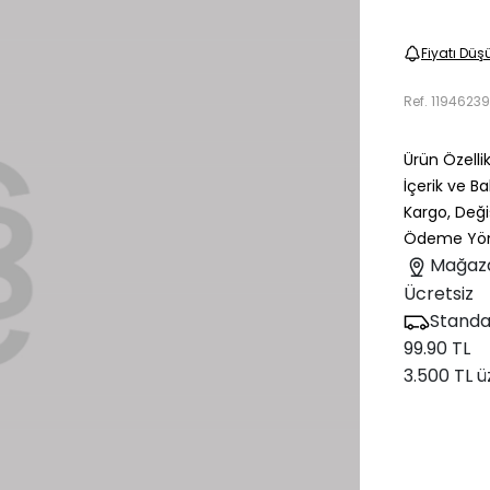
Fiyatı Düş
Ref.
1194623
Ürün Özellik
İçerik ve B
Kargo, Deği
Ödeme Yön
Mağaz
Ücretsiz
Standa
99.90 TL
3.500 TL ü