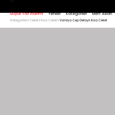
Büyük Yaz İndirimi
Yeniler
Kategoriler
Mert Aslan
Kategoriler
Ceket
Kısa Ceket
Vanilya Cep Detaylı Kısa Ceket