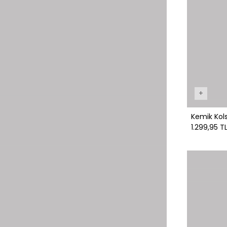
+
Kemik Kol
1.299,95 T