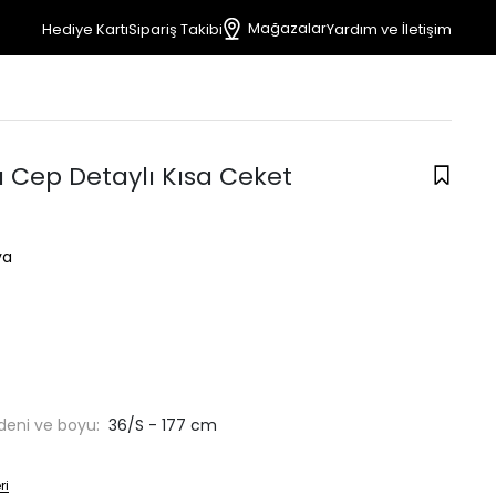
Mağazalar
Hediye Kartı
Sipariş Takibi
Yardım ve İletişim
a Cep Detaylı Kısa Ceket
ya
deni ve boyu:
36/S - 177 cm
ri