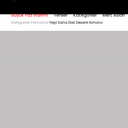
Büyük Yaz İndirimi
Yeniler
Kategoriler
Mert Aslan
Kategoriler
Kimono
Yeşil Sana Dair Desenli Kimono