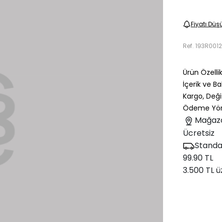
Fiyatı Düş
Ref.
193R001
Ürün Özellik
İçerik ve B
Kargo, Deği
Ödeme Yön
Mağaz
Ücretsiz
Standa
99.90 TL
3.500 TL ü