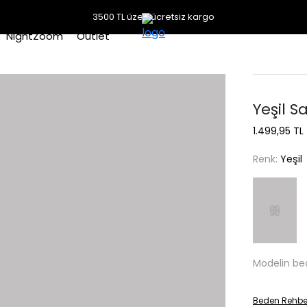
3500 TL üzeri ücretsiz kargo
NightZoom
Outlet
Yeşil 
1.499,95 TL
Renk:
Yeşil
Modelin be
Beden Rehbe