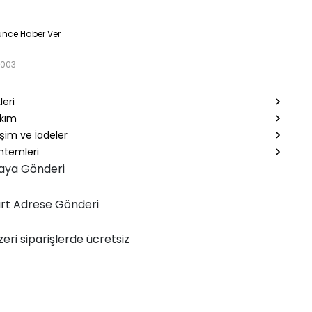
ünce Haber Ver
2003
leri
akım
şim ve İadeler
temleri
aya Gönderi
rt Adrese Gönderi
zeri siparişlerde ücretsiz