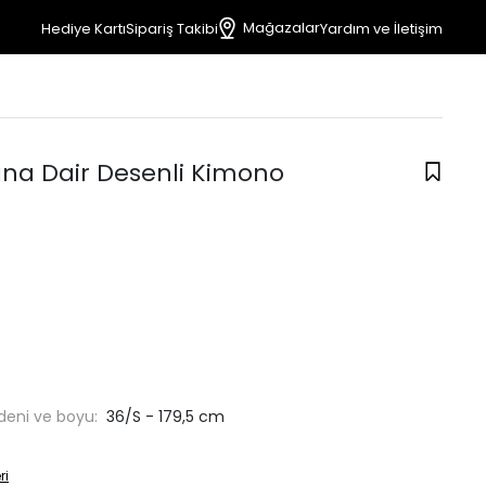
Mağazalar
Hediye Kartı
Sipariş Takibi
Yardım ve İletişim
Sana Dair Desenli Kimono
deni ve boyu:
36/S - 179,5 cm
ri