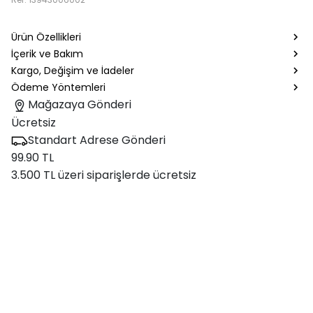
Ürün Özellikleri
İçerik ve Bakım
Kargo, Değişim ve İadeler
Ödeme Yöntemleri
Mağazaya Gönderi
Ücretsiz
Standart Adrese Gönderi
99.90 TL
3.500 TL üzeri siparişlerde ücretsiz
Trendleri kendi imzasıyla yeniden
yorumlayan adL, güçlü siluetler ve ikonik
detaylarla modern kadının stiline yön