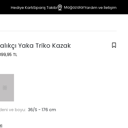
Mağazalar
Hediye Kartı
Sipariş Takibi
Yardım ve İletişim
alıkçı Yaka Triko Kazak
899,95 TL
deni ve boyu:
36/S - 176 cm
ri