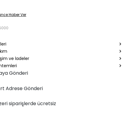
ünce Haber Ver
5000
leri
akım
şim ve İadeler
temleri
aya Gönderi
rt Adrese Gönderi
zeri siparişlerde ücretsiz