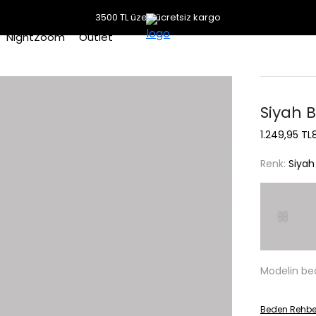
3500 TL üzeri ücretsiz kargo
NightZoom
Outlet
Siyah B
1.249,95 TL
Renk:
Siyah
Modelin be
Beden Rehbe