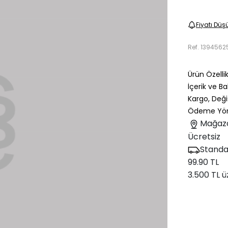
Fiyatı Düş
Ref.
1394562
Ürün Özellik
İçerik ve B
Kargo, Deği
Ödeme Yön
Mağaz
Ücretsiz
Standa
99.90 TL
3.500 TL ü