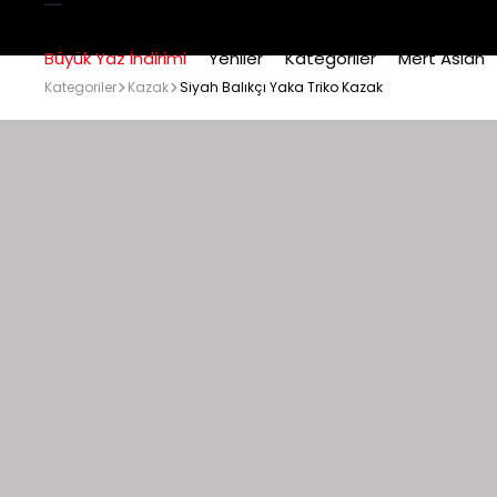
Büyük Yaz İndirimi
Yeniler
Kategoriler
Mert Aslan
Kategoriler
Kazak
Siyah Balıkçı Yaka Triko Kazak