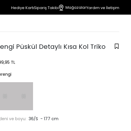
Mağazalar
Hediye Kartı
Sipariş Takibi
Yardım ve İletişim
ngi Püskül Detaylı Kısa Kol Triko
99,95 TL
rengi
deni ve boyu:
36/S - 177 cm