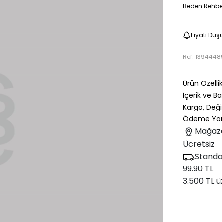
Beden Rehbe
Fiyatı Düş
Ref.
1394448
Ürün Özellik
İçerik ve B
Kargo, Deği
Ödeme Yön
Mağaz
Ücretsiz
Standa
99.90 TL
3.500 TL ü