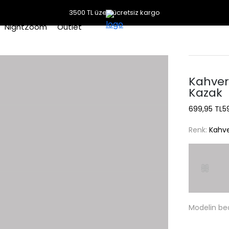
3500 TL üzeri ücretsiz kargo
NightZoom
Outlet
Kahvere
Kazak
699,95 TL
5
Renk:
Kahve
Modelin be