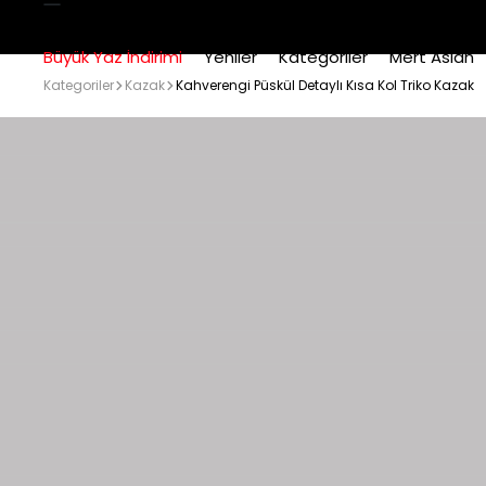
Büyük Yaz İndirimi
Yeniler
Kategoriler
Mert Aslan
Kategoriler
Kazak
Kahverengi Püskül Detaylı Kısa Kol Triko Kazak