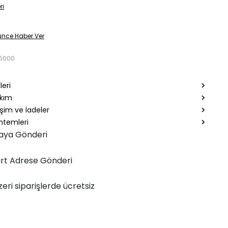
ri
ünce Haber Ver
5000
leri
akım
şim ve İadeler
temleri
aya Gönderi
rt Adrese Gönderi
zeri siparişlerde ücretsiz