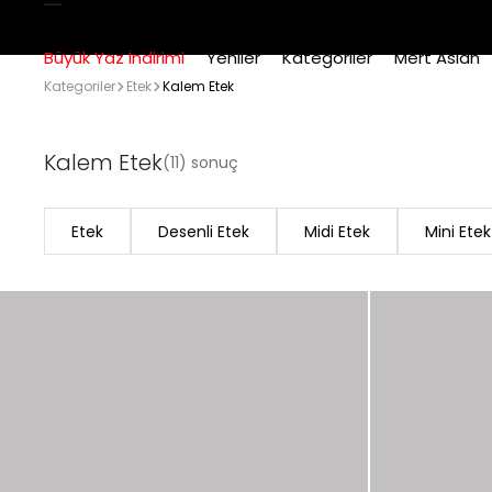
Büyük Yaz İndirimi
Yeniler
Kategoriler
Mert Aslan
Kategoriler
Etek
Kalem Etek
Kalem Etek
(11) sonuç
Etek
Desenli Etek
Midi Etek
Mini Etek