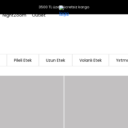
3500 TL üzeri ücretsiz kargo
NightZoom
Outlet
Pileli Etek
Uzun Etek
Volanlı Etek
Yırtma