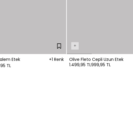
+
Kalem Etek
+1 Renk
Olive Fleto Cepli Uzun Etek
1.499,95 TL
999,95 TL
95 TL