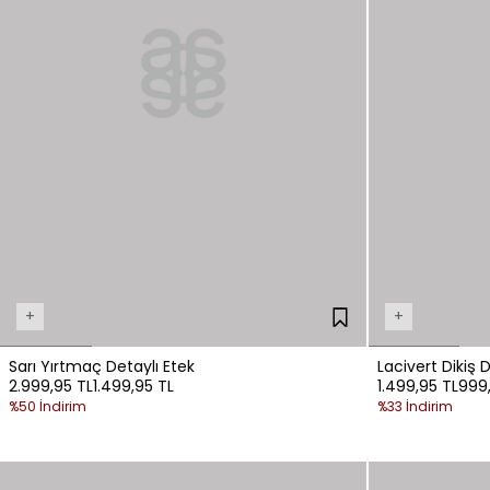
+
+
Sarı Yırtmaç Detaylı Etek
Lacivert Dikiş 
2.999,95 TL
1.499,95 TL
1.499,95 TL
999,
%50 İndirim
%33 İndirim