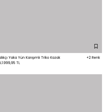
Balıkçı Yaka Yün Karışımlı Triko Kazak
+2 Renk
L
1.999,95 TL