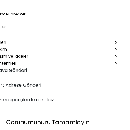
ünce Haber Ver
2000
leri
akım
şim ve İadeler
temleri
aya Gönderi
rt Adrese Gönderi
zeri siparişlerde ücretsiz
Görünümünüzü Tamamlayın