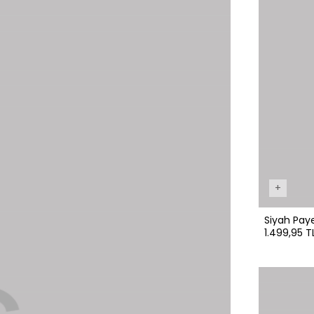
+
Siyah Paye
1.499,95 T