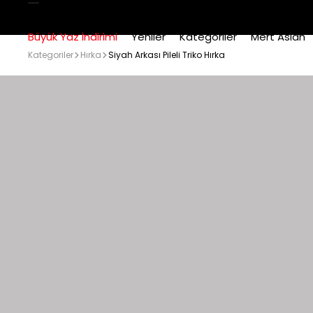
Büyük Yaz İndirimi
Yeniler
Kategoriler
Mert Aslan
Kategoriler
Hırka
Siyah Arkası Pileli Triko Hırka