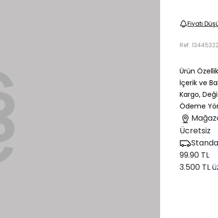
Fiyatı Düş
Ref.
1344532
Ürün Özellik
İçerik ve B
Kargo, Deği
Ödeme Yön
Mağaz
Ücretsiz
Standa
99.90 TL
3.500 TL ü