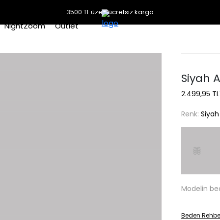
3500 TL üzeri ücretsiz kargo
NightZoom
Outlet
Siyah A
2.499,95 TL
Renk:
Siyah
Modelin be
Beden Rehbe