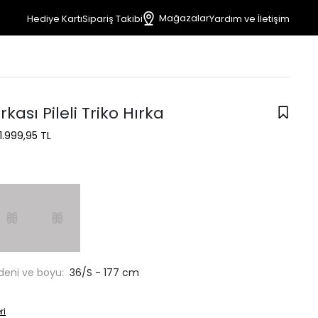
Mağazalar
Hediye Kartı
Sipariş Takibi
Yardım ve İletişim
rkası Pileli Triko Hırka
1.999,95 TL
deni ve boyu:
36/S - 177 cm
ri