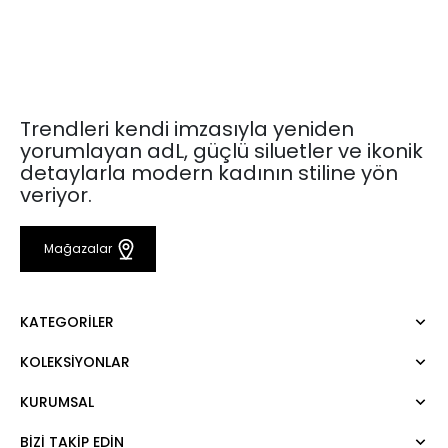
Trendleri kendi imzasıyla yeniden
yorumlayan adL, güçlü siluetler ve ikonik
detaylarla modern kadının stiline yön
veriyor.
Mağazalar
KATEGORILER
KOLEKSIYONLAR
Elbise
Bluz
KURUMSAL
Mert Aslan
Gömlek
Night Zoom
Pantolon
BIZI TAKIP EDIN
Hakkımızda