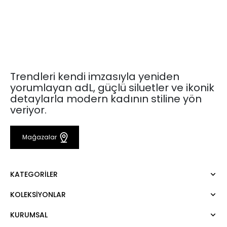
Trendleri kendi imzasıyla yeniden
yorumlayan adL, güçlü siluetler ve ikonik
detaylarla modern kadının stiline yön
veriyor.
Mağazalar
KATEGORILER
KOLEKSIYONLAR
Elbise
Bluz
KURUMSAL
Mert Aslan
Gömlek