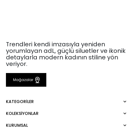
Trendleri kendi imzasıyla yeniden
yorumlayan adL, güçlü siluetler ve ikonik
detaylarla modern kadının stiline yön
veriyor.
Mağazalar
KATEGORILER
KOLEKSIYONLAR
Elbise
Bluz
KURUMSAL
Mert Aslan
Gömlek