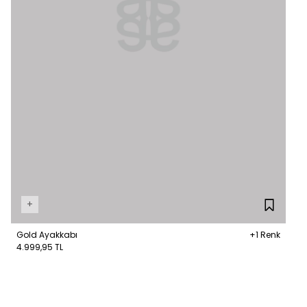
+
Gold Ayakkabı
+1 Renk
4.999,95 TL