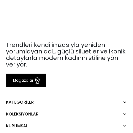
Trendleri kendi imzasıyla yeniden
yorumlayan adL, güçlü siluetler ve ikonik
detaylarla modern kadının stiline yön
veriyor.
Mağazalar
KATEGORILER
KOLEKSIYONLAR
Elbise
Bluz
KURUMSAL
Mert Aslan
Gömlek