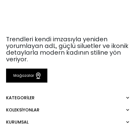
Trendleri kendi imzasıyla yeniden
yorumlayan adL, güçlü siluetler ve ikonik
detaylarla modern kadının stiline yön
veriyor.
Mağazalar
KATEGORILER
KOLEKSIYONLAR
Elbise
Bluz
KURUMSAL
Mert Aslan
Gömlek
Night Zoom
Pantolon
Hakkımızda