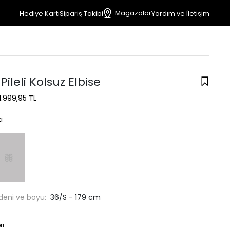
Mağazalar
Hediye Kartı
Sipariş Takibi
Yardım ve İletişim
Pileli Kolsuz Elbise
1.999,95 TL
ı
deni ve boyu:
36/S - 179 cm
ri