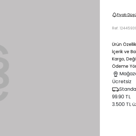
Fiyatı Düş
Ref.
1244593
Ürün Özellik
İçerik ve B
Kargo, Deği
Ödeme Yön
Mağaz
Ücretsiz
Standa
99.90 TL
3.500 TL ü