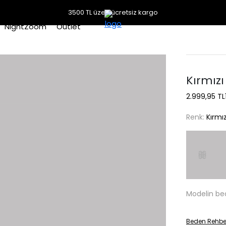
3500 TL üzeri ücretsiz kargo
NightZoom
Outlet
Kırmızı 
2.999,95 TL
Renk:
Kırmız
Modelin be
Beden Rehbe