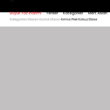
Büyük Yaz İndirimi
Yeniler
Kategoriler
Mert Aslan
Kategoriler
Elbise
Günlük Elbise
Kırmızı Pileli Kolsuz Elbise