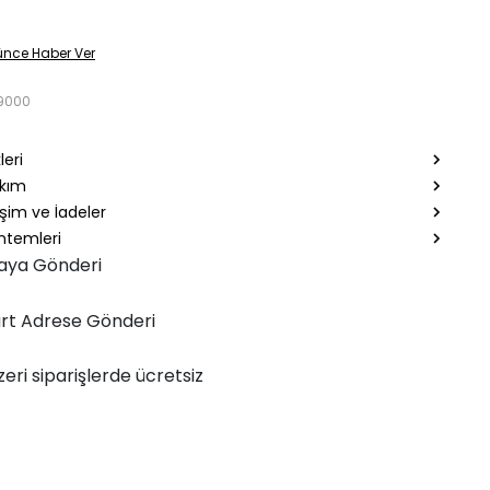
ünce Haber Ver
9000
leri
akım
şim ve İadeler
temleri
aya Gönderi
rt Adrese Gönderi
zeri siparişlerde ücretsiz