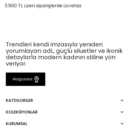
3.500 TL üzeri siparişlerde ücretsiz
Trendleri kendi imzasıyla yeniden
yorumlayan adL, güçlü siluetler ve ikonik
detaylarla modern kadının stiline yön
veriyor.
Mağazalar
KATEGORILER
KOLEKSIYONLAR
Elbise
Bluz
KURUMSAL
Mert Aslan
Gömlek