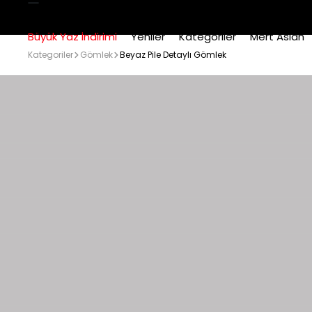
Büyük Yaz İndirimi
Yeniler
Kategoriler
Mert Aslan
Kategoriler
Gömlek
Beyaz Pile Detaylı Gömlek