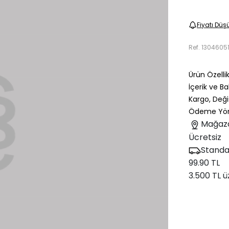
Fiyatı Düş
Ref.
1304605
Ürün Özellik
İçerik ve B
Kargo, Deği
Ödeme Yön
Mağaz
Ücretsiz
Standa
99.90 TL
3.500 TL ü