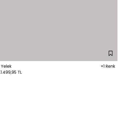
 Yelek
+1 Renk
L
1.499,95 TL