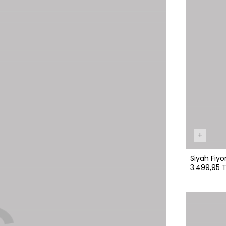
+
Siyah Fiyo
3.499,95 T