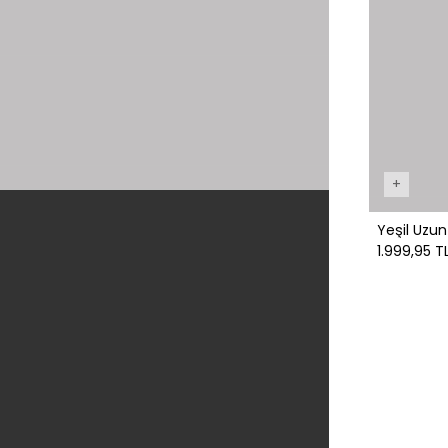
+
Yeşil Uzun
1.999,95 T