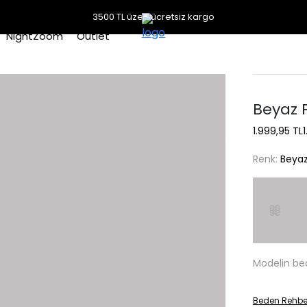
3500 TL üzeri ücretsiz kargo
NightZoom
Outlet
Beyaz 
1.999,95 TL
Renk:
Beya
Modelin be
Beden Rehbe