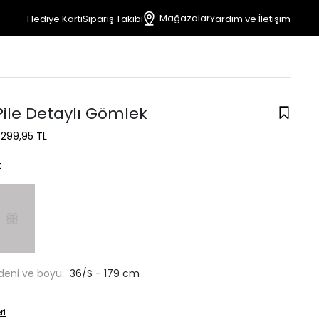
Mağazalar
Hediye Kartı
Sipariş Takibi
Yardım ve İletişim
Pile Detaylı Gömlek
1.299,95 TL
z
deni ve boyu:
36/S - 179 cm
ri