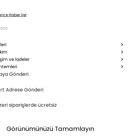
ünce Haber Ver
1000
leri
akım
şim ve İadeler
temleri
aya Gönderi
rt Adrese Gönderi
zeri siparişlerde ücretsiz
Görünümünüzü Tamamlayın