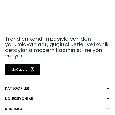
Trendleri kendi imzasıyla yeniden
yorumlayan adL, güçlü siluetler ve ikonik
detaylarla modern kadının stiline yön
veriyor.
Mağazalar
KATEGORILER
KOLEKSIYONLAR
Elbise
Bluz
KURUMSAL
Mert Aslan
Gömlek