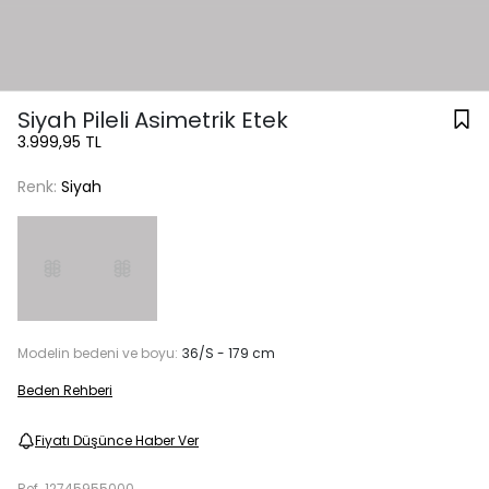
Siyah Pileli Asimetrik Etek
3.999,95 TL
Renk:
Siyah
Modelin bedeni ve boyu:
36/S - 179 cm
Beden Rehberi
Fiyatı Düşünce Haber Ver
Ref.
12745955000