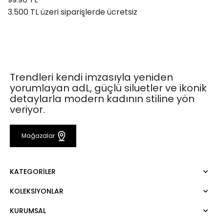
3.500 TL üzeri siparişlerde ücretsiz
Trendleri kendi imzasıyla yeniden
yorumlayan adL, güçlü siluetler ve ikonik
detaylarla modern kadının stiline yön
veriyor.
Mağazalar
KATEGORILER
KOLEKSIYONLAR
Elbise
Bluz
KURUMSAL
Mert Aslan
Gömlek