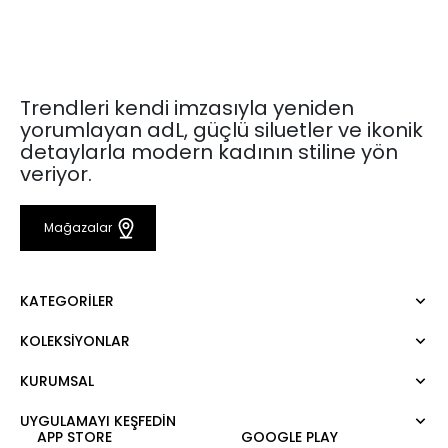
Trendleri kendi imzasıyla yeniden
yorumlayan adL, güçlü siluetler ve ikonik
detaylarla modern kadının stiline yön
veriyor.
Mağazalar
KATEGORILER
KOLEKSIYONLAR
Elbise
Bluz
KURUMSAL
Mert Aslan
Gömlek
Night Zoom
Pantolon
UYGULAMAYI KEŞFEDİN
Hakkımızda
Nature Love
APP STORE
GOOGLE PLAY
Sweatshirt