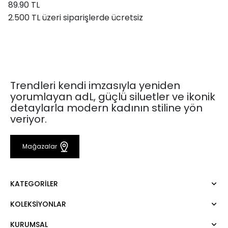
89.90 TL
2.500 TL üzeri siparişlerde ücretsiz
Trendleri kendi imzasıyla yeniden
yorumlayan adL, güçlü siluetler ve ikonik
detaylarla modern kadının stiline yön
veriyor.
Mağazalar
KATEGORILER
KOLEKSIYONLAR
Elbise
Bluz
KURUMSAL
Mert Aslan