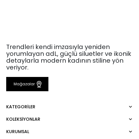
Trendleri kendi imzasıyla yeniden
yorumlayan adL, güçlü siluetler ve ikonik
detaylarla modern kadının stiline yön
veriyor.
Mağazalar
KATEGORILER
KOLEKSIYONLAR
Elbise
Bluz
KURUMSAL
Mert Aslan
Gömlek