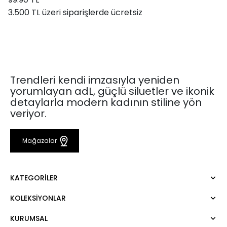
3.500 TL üzeri siparişlerde ücretsiz
Trendleri kendi imzasıyla yeniden
yorumlayan adL, güçlü siluetler ve ikonik
detaylarla modern kadının stiline yön
veriyor.
Mağazalar
KATEGORILER
KOLEKSIYONLAR
Elbise
Bluz
KURUMSAL
Mert Aslan
Gömlek