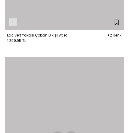
+
Lacivert Yakası Çoban Dikişli Atlet
+2 Renk
1.299,95 TL