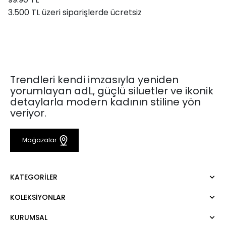
3.500 TL üzeri siparişlerde ücretsiz
Trendleri kendi imzasıyla yeniden
yorumlayan adL, güçlü siluetler ve ikonik
detaylarla modern kadının stiline yön
veriyor.
Mağazalar
KATEGORILER
KOLEKSIYONLAR
Elbise
Bluz
KURUMSAL
Mert Aslan
Gömlek