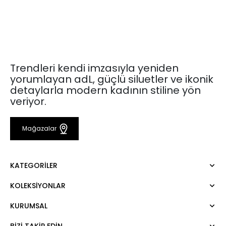
Trendleri kendi imzasıyla yeniden
yorumlayan adL, güçlü siluetler ve ikonik
detaylarla modern kadının stiline yön
veriyor.
Mağazalar
KATEGORILER
KOLEKSIYONLAR
Elbise
Bluz
KURUMSAL
Mert Aslan
Gömlek
Night Zoom
Pantolon
BIZI TAKIP EDIN