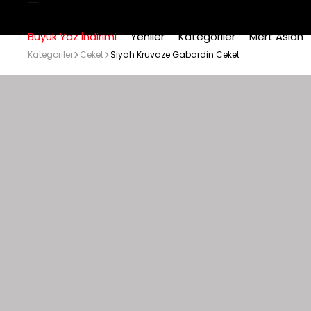
Büyük Yaz İndirimi
Yeniler
Kategoriler
Mert Aslan
Kategoriler
Ceket
Siyah Kruvaze Gabardin Ceket