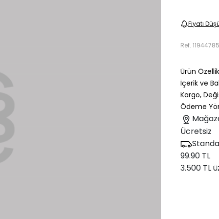
Fiyatı Düş
Ref.
1194478
Ürün Özellik
İçerik ve B
Kargo, Deği
Ödeme Yön
Mağaz
Ücretsiz
Standa
99.90 TL
3.500 TL ü