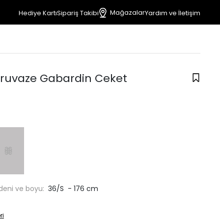
Mağazalar
Hediye Kartı
Sipariş Takibi
Yardım ve İletişim
Kruvaze Gabardin Ceket
deni ve boyu:
36/S - 176 cm
ri