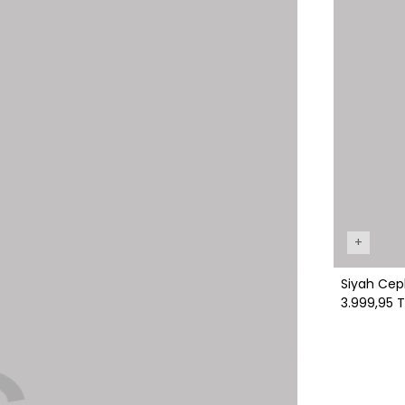
+
Siyah Cep
3.999,95 T