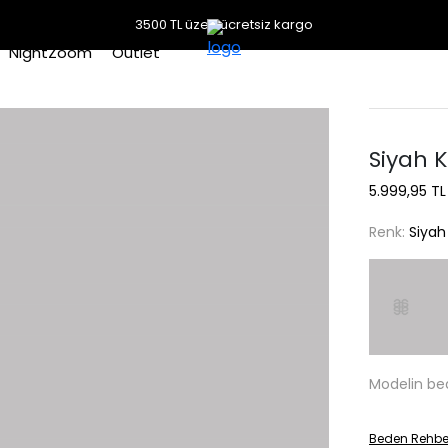
3500 TL üzeri ücretsiz kargo
NightZoom
Outlet
Siyah 
5.999,95 TL
Renk:
Siyah
Modelin be
Beden Rehbe