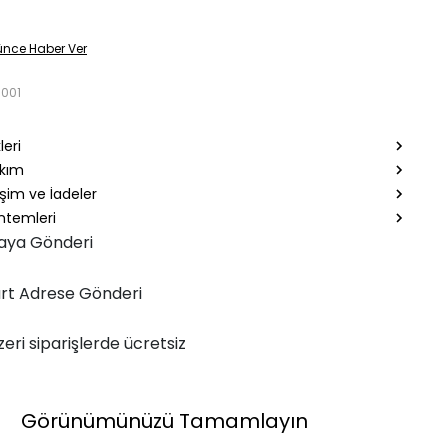
ünce Haber Ver
5001
leri
akım
şim ve İadeler
temleri
aya Gönderi
rt Adrese Gönderi
zeri siparişlerde ücretsiz
Görünümünüzü Tamamlayın