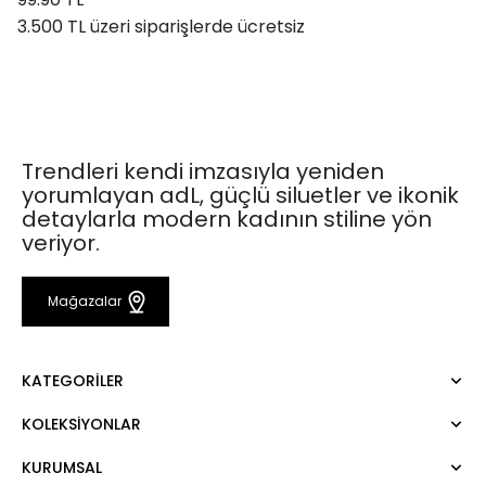
3.500 TL üzeri siparişlerde ücretsiz
Trendleri kendi imzasıyla yeniden
yorumlayan adL, güçlü siluetler ve ikonik
detaylarla modern kadının stiline yön
veriyor.
Mağazalar
KATEGORILER
KOLEKSIYONLAR
Elbise
Bluz
KURUMSAL
Mert Aslan
Gömlek