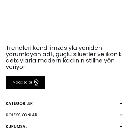
Trendleri kendi imzasıyla yeniden
yorumlayan adL, güçlü siluetler ve ikonik
detaylarla modern kadının stiline yön
veriyor.
Mağazalar
KATEGORILER
KOLEKSIYONLAR
Elbise
Bluz
KURUMSAL
Mert Aslan