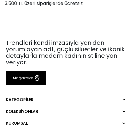
3.500 TL üzeri siparişlerde ücretsiz
Trendleri kendi imzasıyla yeniden
yorumlayan adL, güçlü siluetler ve ikonik
detaylarla modern kadının stiline yön
veriyor.
Mağazalar
KATEGORILER
KOLEKSIYONLAR
Elbise
Bluz
KURUMSAL
Mert Aslan
Gömlek
Night Zoom