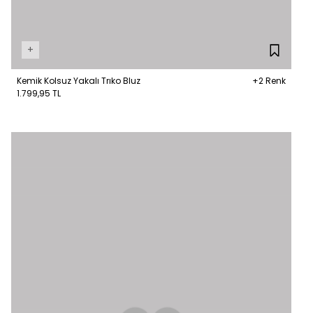
+
Kemik Kolsuz Yakalı Trıko Bluz
+2 Renk
1.799,95 TL