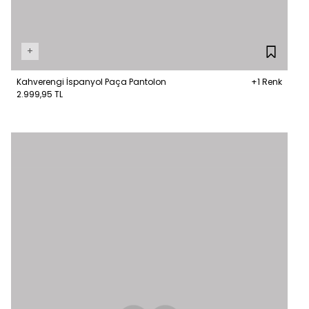
+
Kahverengi İspanyol Paça Pantolon
+1 Renk
2.999,95 TL