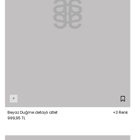
+
Beyaz Duğme detaylı atlet
+3 Renk
999,95 TL