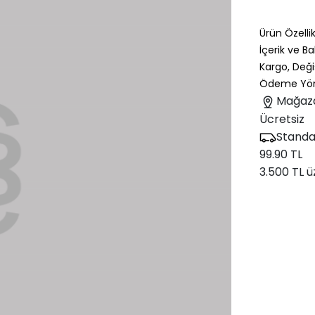
Ürün Özellik
İçerik ve B
Kargo, Deği
Ödeme Yön
Mağaz
Ücretsiz
Standa
99.90 TL
3.500 TL ü