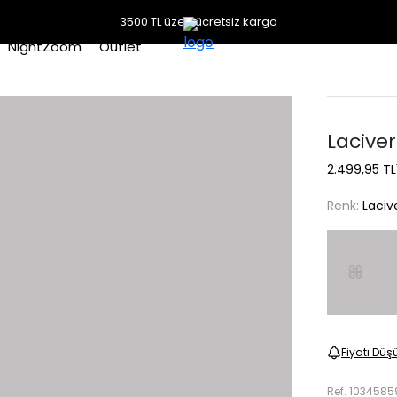
3500 TL üzeri ücretsiz kargo
NightZoom
Outlet
Lacive
2.499,95 TL
Renk:
Laciv
Fiyatı Düş
Ref.
1034585