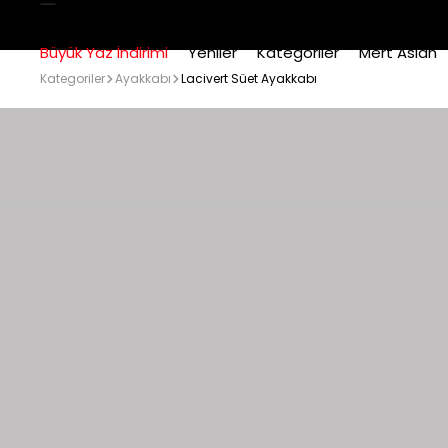
Büyük Yaz İndirimi
Yeniler
Kategoriler
Mert Aslan
Kategoriler
Ayakkabı
Lacivert Süet Ayakkabı