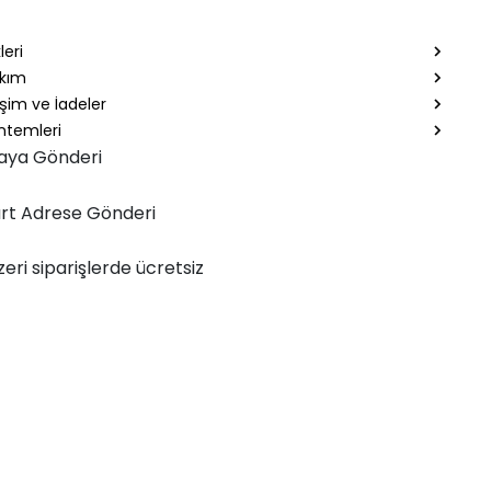
leri
akım
şim ve İadeler
temleri
aya Gönderi
rt Adrese Gönderi
zeri siparişlerde ücretsiz