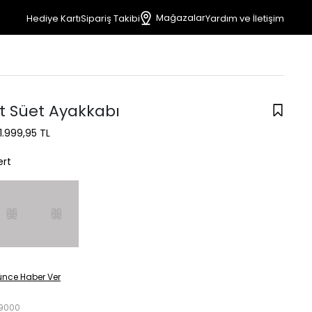
Mağazalar
Hediye Kartı
Sipariş Takibi
Yardım ve İletişim
rt Süet Ayakkabı
1.999,95 TL
ert
ünce Haber Ver
9000