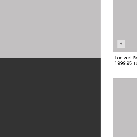
+
Lacivert 
1.999,95 T