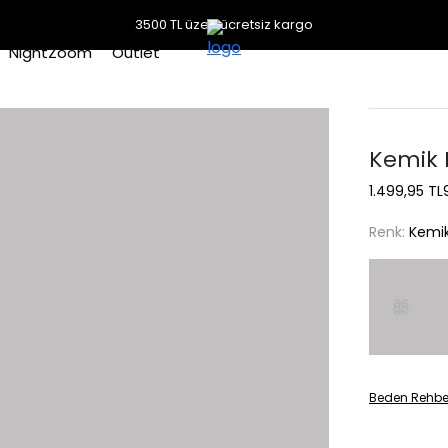
3500 TL üzeri ücretsiz kargo
NightZoom
Outlet
Kemik D
1.499,95 TL
Renk:
Kemi
Beden Rehbe