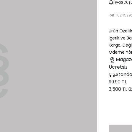
Fiyatı Düş
Ref.
1024529
Ürün Özellik
İçerik ve B
Kargo, Deği
Ödeme Yön
Mağaz
Ücretsiz
Standa
99.90 TL
3.500 TL ü