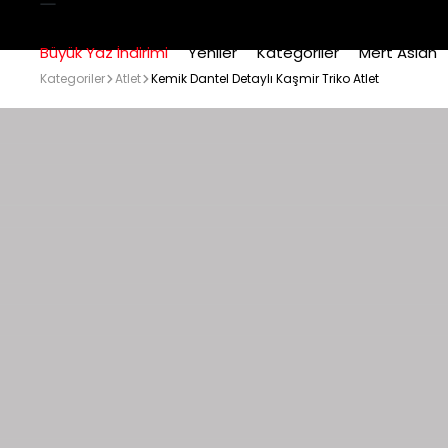
Büyük Yaz İndirimi
Yeniler
Kategoriler
Mert Aslan
Kategoriler
Atlet
Kemik Dantel Detaylı Kaşmir Triko Atlet