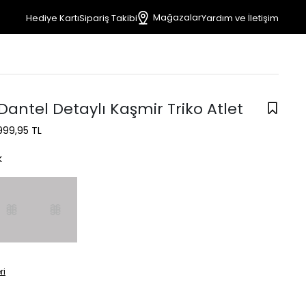
Mağazalar
Hediye Kartı
Sipariş Takibi
Yardım ve İletişim
antel Detaylı Kaşmir Triko Atlet
999,95 TL
k
ri