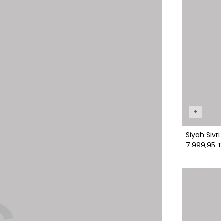
+
Siyah Sivri
7.999,95 T