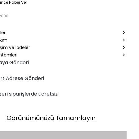
ünce Haber Ver
2000
leri
akım
şim ve İadeler
temleri
aya Gönderi
rt Adrese Gönderi
zeri siparişlerde ücretsiz
Görünümünüzü Tamamlayın