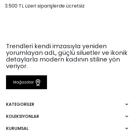
3.500 TL üzeri siparişlerde ücretsiz
Trendleri kendi imzasıyla yeniden
yorumlayan adL, güçlü siluetler ve ikonik
detaylarla modern kadının stiline yön
veriyor.
Mağazalar
KATEGORILER
KOLEKSIYONLAR
Elbise
Bluz
KURUMSAL
Mert Aslan
Gömlek