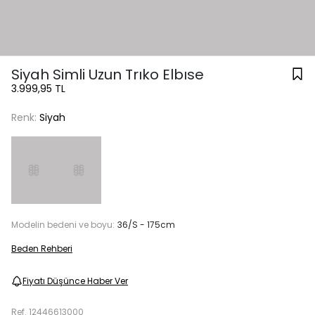
Siyah Simli Uzun Trıko Elbıse
3.999,95 TL
Renk:
Siyah
Modelin bedeni ve boyu:
36/S - 175cm
Beden Rehberi
Fiyatı Düşünce Haber Ver
Ref.
12446613000