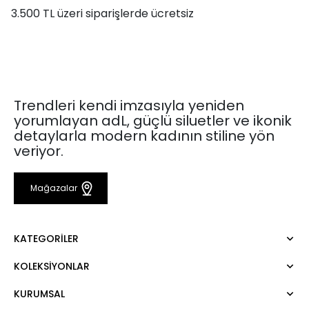
3.500 TL üzeri siparişlerde ücretsiz
Trendleri kendi imzasıyla yeniden
yorumlayan adL, güçlü siluetler ve ikonik
detaylarla modern kadının stiline yön
veriyor.
Mağazalar
KATEGORILER
KOLEKSIYONLAR
Elbise
Bluz
KURUMSAL
Mert Aslan
Gömlek